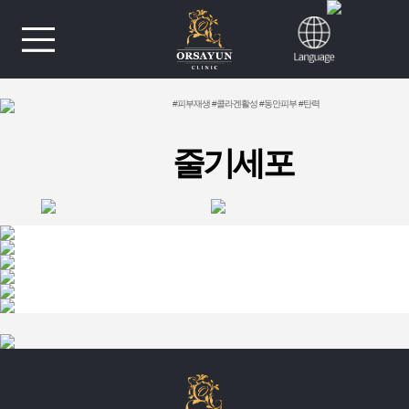
#피부재생 #콜라겐활성 #동안피부 #탄력
줄기세포