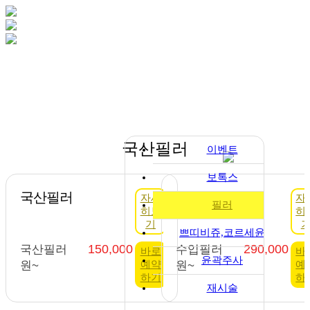
국산필러
이벤트
보톡스
국산필러
수입필러
자세
자
필러
히보
히
기
쁘띠비쥬,코르세윤
150,000
290,000
국산필러
수입필러
바로
바
윤곽주사
예약
예
원~
원~
하기
하
재시술