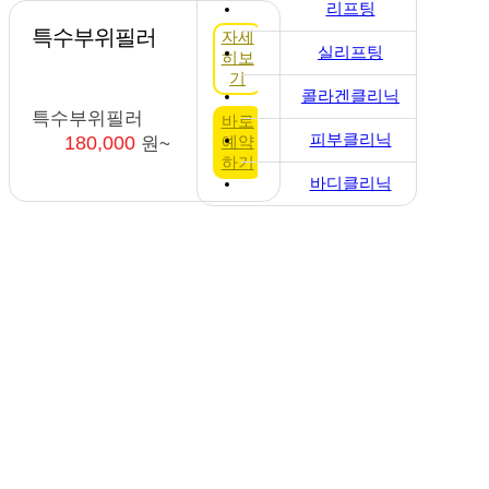
리프팅
특수부위필러
자세
실리프팅
히보
기
콜라겐클리닉
특수부위필러
바로
피부클리닉
예약
180,000
원~
하기
바디클리닉