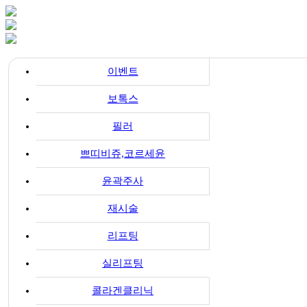
이벤트
보톡스
필러
쁘띠비쥬,코르세윤
윤곽주사
재시술
리프팅
실리프팅
콜라겐클리닉