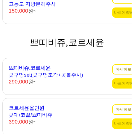
고농도 지방분해주사
150,000
원~
바로예약하
쁘띠비쥬,코르세윤
쁘띠비쥬,코르세윤
자세히보
콧구멍set(콧구멍조각+콧볼주사)
290,000
원~
바로예약하
코르세윤올인원
자세히보
콧대/코끝/쁘띠비쥬
390,000
원~
바로예약하