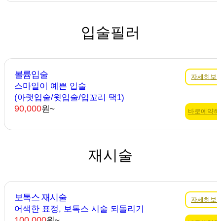
입술필러
볼륨입술
자세히보
스마일이 예쁜 입술
(아랫입술/윗입술/입꼬리 택1)
90,000
원~
바로예약하
재시술
보톡스 재시술
자세히보
어색한 표정, 보톡스 시술 되돌리기
100,000
원~