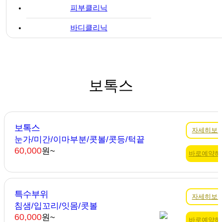
피부클리닉
바디클리닉
보톡스
보톡스
자세히보
눈가/미간/이마부분/콧볼/콧등/턱끝
60,000
원~
바로예약하
특수부위
자세히보
침샘/입꼬리/잇몸/콧볼
60,000
원~
바로예약하