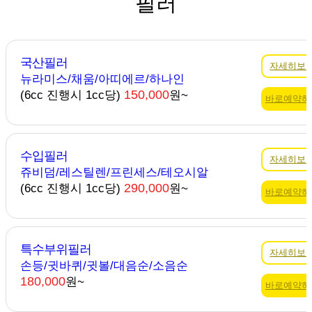
필러
국산필러
자세히보
뉴라미스/채움/아띠에르/하나인
150,000
(6cc 진행시 1cc당)
원~
바로예약하
수입필러
자세히보
쥬비덤/레스틸렌/프린세스/테오시알
290,000
(6cc 진행시 1cc당)
원~
바로예약하
특수부위필러
자세히보
손등/귓바퀴/귓볼/대음순/소음순
180,000
원~
바로예약하